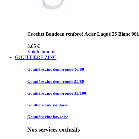
Crochet Bandeau renforcé Acier Laqué 25 Blanc 90
3,85 €
Voir le produit
GOUTTIERE ZINC
Gouttière zinc
demi-ronde 16/60
Gouttière zinc
demi-ronde 25/80
Gouttière zinc
demi-ronde 33/100
Gouttière zinc
nantaise
Gouttière zinc
havraise
Nos services exclusifs