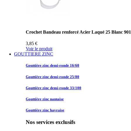
Crochet Bandeau renforcé Acier Laqué 25 Blanc 90
3,85 €
Voir le produit
GOUTTIERE ZINC
Gouttière zinc
demi-ronde 16/60
Gouttière zinc
demi-ronde 25/80
Gouttière zinc
demi-ronde 33/100
Gouttière zinc
nantaise
Gouttière zinc
havraise
Nos services exclusifs