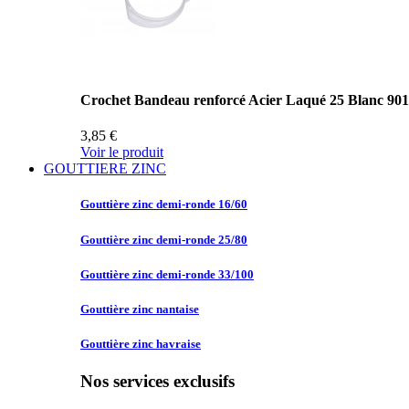
Crochet Bandeau renforcé Acier Laqué 25 Blanc 90
3,85 €
Voir le produit
GOUTTIERE ZINC
Gouttière zinc
demi-ronde 16/60
Gouttière zinc
demi-ronde 25/80
Gouttière zinc
demi-ronde 33/100
Gouttière zinc
nantaise
Gouttière zinc
havraise
Nos services exclusifs