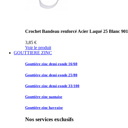
Crochet Bandeau renforcé Acier Laqué 25 Blanc 90
3,85 €
Voir le produit
GOUTTIERE ZINC
Gouttière zinc
demi-ronde 16/60
Gouttière zinc
demi-ronde 25/80
Gouttière zinc
demi-ronde 33/100
Gouttière zinc
nantaise
Gouttière zinc
havraise
Nos services exclusifs