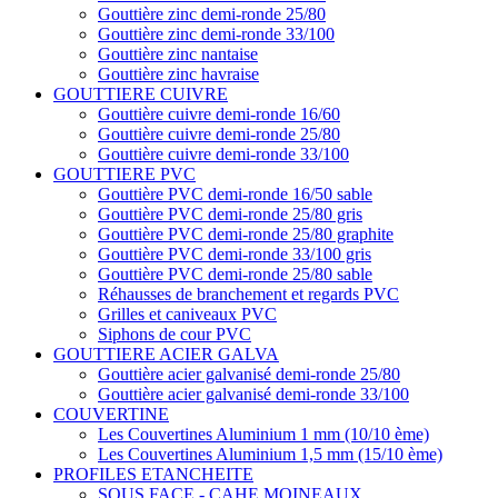
Gouttière zinc demi-ronde 25/80
Gouttière zinc demi-ronde 33/100
Gouttière zinc nantaise
Gouttière zinc havraise
GOUTTIERE CUIVRE
Gouttière cuivre demi-ronde 16/60
Gouttière cuivre demi-ronde 25/80
Gouttière cuivre demi-ronde 33/100
GOUTTIERE PVC
Gouttière PVC demi-ronde 16/50 sable
Gouttière PVC demi-ronde 25/80 gris
Gouttière PVC demi-ronde 25/80 graphite
Gouttière PVC demi-ronde 33/100 gris
Gouttière PVC demi-ronde 25/80 sable
Réhausses de branchement et regards PVC
Grilles et caniveaux PVC
Siphons de cour PVC
GOUTTIERE ACIER GALVA
Gouttière acier galvanisé demi-ronde 25/80
Gouttière acier galvanisé demi-ronde 33/100
COUVERTINE
Les Couvertines Aluminium 1 mm (10/10 ème)
Les Couvertines Aluminium 1,5 mm (15/10 ème)
PROFILES ETANCHEITE
SOUS FACE - CAHE MOINEAUX