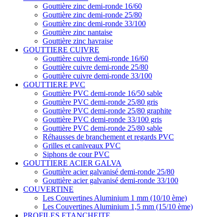
Gouttière zinc demi-ronde 16/60
Gouttière zinc demi-ronde 25/80
Gouttière zinc demi-ronde 33/100
Gouttière zinc nantaise
Gouttière zinc havraise
GOUTTIERE CUIVRE
Gouttière cuivre demi-ronde 16/60
Gouttière cuivre demi-ronde 25/80
Gouttière cuivre demi-ronde 33/100
GOUTTIERE PVC
Gouttière PVC demi-ronde 16/50 sable
Gouttière PVC demi-ronde 25/80 gris
Gouttière PVC demi-ronde 25/80 graphite
Gouttière PVC demi-ronde 33/100 gris
Gouttière PVC demi-ronde 25/80 sable
Réhausses de branchement et regards PVC
Grilles et caniveaux PVC
Siphons de cour PVC
GOUTTIERE ACIER GALVA
Gouttière acier galvanisé demi-ronde 25/80
Gouttière acier galvanisé demi-ronde 33/100
COUVERTINE
Les Couvertines Aluminium 1 mm (10/10 ème)
Les Couvertines Aluminium 1,5 mm (15/10 ème)
PROFILES ETANCHEITE