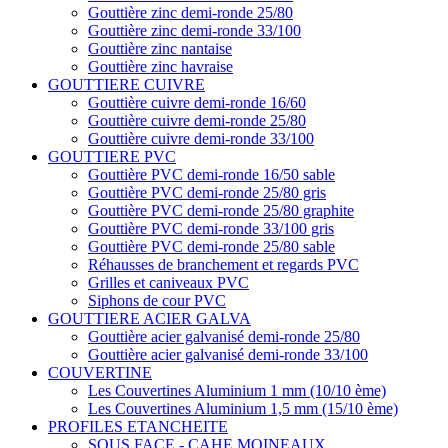
Gouttière zinc demi-ronde 25/80
Gouttière zinc demi-ronde 33/100
Gouttière zinc nantaise
Gouttière zinc havraise
GOUTTIERE CUIVRE
Gouttière cuivre demi-ronde 16/60
Gouttière cuivre demi-ronde 25/80
Gouttière cuivre demi-ronde 33/100
GOUTTIERE PVC
Gouttière PVC demi-ronde 16/50 sable
Gouttière PVC demi-ronde 25/80 gris
Gouttière PVC demi-ronde 25/80 graphite
Gouttière PVC demi-ronde 33/100 gris
Gouttière PVC demi-ronde 25/80 sable
Réhausses de branchement et regards PVC
Grilles et caniveaux PVC
Siphons de cour PVC
GOUTTIERE ACIER GALVA
Gouttière acier galvanisé demi-ronde 25/80
Gouttière acier galvanisé demi-ronde 33/100
COUVERTINE
Les Couvertines Aluminium 1 mm (10/10 ème)
Les Couvertines Aluminium 1,5 mm (15/10 ème)
PROFILES ETANCHEITE
SOUS FACE - CAHE MOINEAUX