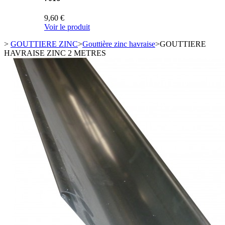
9,60 €
Voir le produit
>
GOUTTIERE ZINC
>
Gouttière zinc havraise
>
GOUTTIERE
HAVRAISE ZINC 2 METRES