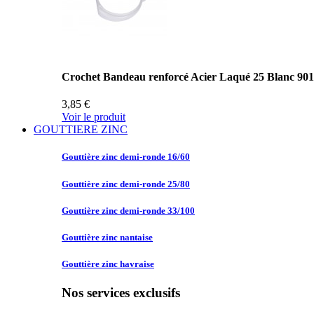
Crochet Bandeau renforcé Acier Laqué 25 Blanc 90
3,85 €
Voir le produit
GOUTTIERE ZINC
Gouttière zinc
demi-ronde 16/60
Gouttière zinc
demi-ronde 25/80
Gouttière zinc
demi-ronde 33/100
Gouttière zinc
nantaise
Gouttière zinc
havraise
Nos services exclusifs