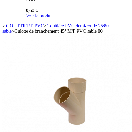
9,60 €
Voir le produit
>
GOUTTIERE PVC
>
Gouttière PVC demi-ronde 25/80
sable
>
Culotte de branchement 45° M/F PVC sable 80