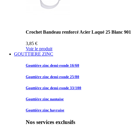
Crochet Bandeau renforcé Acier Laqué 25 Blanc 90
3,85 €
Voir le produit
GOUTTIERE ZINC
Gouttière zinc
demi-ronde 16/60
Gouttière zinc
demi-ronde 25/80
Gouttière zinc
demi-ronde 33/100
Gouttière zinc
nantaise
Gouttière zinc
havraise
Nos services exclusifs